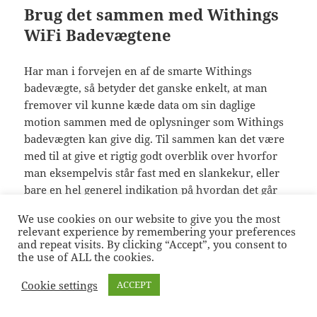
Brug det sammen med Withings
WiFi Badevægtene
Har man i forvejen en af de smarte Withings
badevægte, så betyder det ganske enkelt, at man
fremover vil kunne kæde data om sin daglige
motion sammen med de oplysninger som Withings
badevægten kan give dig. Til sammen kan det være
med til at give et rigtig godt overblik over hvorfor
man eksempelvis står fast med en slankekur, eller
bare en hel generel indikation på hvordan det går
med ens helbred.
We use cookies on our website to give you the most
relevant experience by remembering your preferences
Du kan eksempelvis bruge Withings Pulse sammen
and repeat visits. By clicking “Accept”, you consent to
the use of ALL the cookies.
med
Withings WiFi WS-30 badevægten
, eller
Withings WiFi WS-50 badevægten
.
Cookie settings
ACCEPT