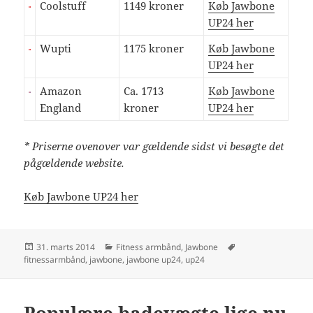
Coolstuff
1149 kroner
Køb Jawbone
UP24 her
Wupti
1175 kroner
Køb Jawbone
UP24 her
Amazon
Ca. 1713
Køb Jawbone
England
kroner
UP24 her
* Priserne ovenover var gældende sidst vi besøgte det
pågældende website.
Køb Jawbone UP24 her
Udgivet
Kategorier
Tags
31. marts 2014
Fitness armbånd
,
Jawbone
i
fitnessarmbånd
,
jawbone
,
jawbone up24
,
up24
Populære badevægte lige nu