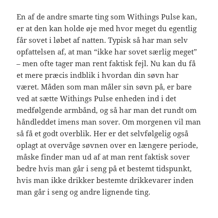
En af de andre smarte ting som Withings Pulse kan,
er at den kan holde øje med hvor meget du egentlig
får sovet i løbet af natten. Typisk så har man selv
opfattelsen af, at man “ikke har sovet særlig meget”
– men ofte tager man rent faktisk fejl. Nu kan du få
et mere præcis indblik i hvordan din søvn har
været. Måden som man måler sin søvn på, er bare
ved at sætte Withings Pulse enheden ind i det
medfølgende armbånd, og så har man det rundt om
håndleddet imens man sover. Om morgenen vil man
så få et godt overblik. Her er det selvfølgelig også
oplagt at overvåge søvnen over en længere periode,
måske finder man ud af at man rent faktisk sover
bedre hvis man går i seng på et bestemt tidspunkt,
hvis man ikke drikker bestemte drikkevarer inden
man går i seng og andre lignende ting.