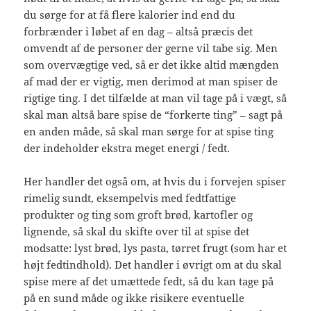
du sørge for at få flere kalorier ind end du
forbrænder i løbet af en dag – altså præcis det
omvendt af de personer der gerne vil tabe sig. Men
som overvægtige ved, så er det ikke altid mængden
af mad der er vigtig, men derimod at man spiser de
rigtige ting. I det tilfælde at man vil tage på i vægt, så
skal man altså bare spise de “forkerte ting” – sagt på
en anden måde, så skal man sørge for at spise ting
der indeholder ekstra meget energi / fedt.
Her handler det også om, at hvis du i forvejen spiser
rimelig sundt, eksempelvis med fedtfattige
produkter og ting som groft brød, kartofler og
lignende, så skal du skifte over til at spise det
modsatte: lyst brød, lys pasta, tørret frugt (som har et
højt fedtindhold). Det handler i øvrigt om at du skal
spise mere af det umættede fedt, så du kan tage på
på en sund måde og ikke risikere eventuelle