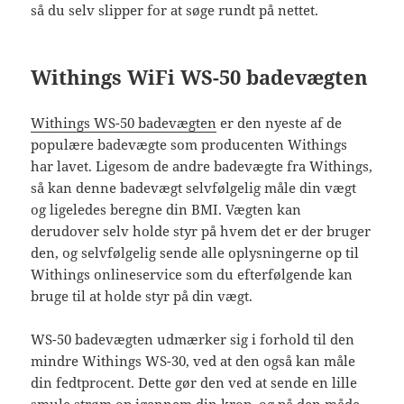
så du selv slipper for at søge rundt på nettet.
Withings WiFi WS-50 badevægten
Withings WS-50 badevægten
er den nyeste af de
populære badevægte som producenten Withings
har lavet. Ligesom de andre badevægte fra Withings,
så kan denne badevægt selvfølgelig måle din vægt
og ligeledes beregne din BMI. Vægten kan
derudover selv holde styr på hvem det er der bruger
den, og selvfølgelig sende alle oplysningerne op til
Withings onlineservice som du efterfølgende kan
bruge til at holde styr på din vægt.
WS-50 badevægten udmærker sig i forhold til den
mindre Withings WS-30, ved at den også kan måle
din fedtprocent. Dette gør den ved at sende en lille
smule strøm op igennem din krop, og på den måde