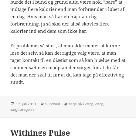
burde det i bund og grund altid være nok, “bare” at
indtage flere kalorier end man forbrænder i løbet af
en dag. Hvis man så har en høj naturlig
forbrænding, ja så skal der altså skovles flere
kalorier ind end dem som ikke har.
Er problemet så stort, at man ikke mener at kunne
løse det selv, så kan det rigtige valg være, at man
tager kontakt til en diætist som så kan hjælpe med at
sammensætte en madplan der sørger for at du får
det mad der skal til før at du kan tage på effektivt og
sundt.
Udgivet
Kategorier
Tags
17. juli 2013
Sundhed
tage på i vægt
,
vægt
,
i
vægtforøgelse
Withings Pulse