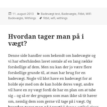
Udgivet
Kategorier
11. august 2013
Badevægt test
,
Badevægte
,
Fitbit
,
WiFi
i
Tags
Badevægte
,
Withings
fitbit
,
wifi
,
withings
Hvordan tager man på i
vægt?
Denne side handler som bekendt om badevægte og
vi har efterhånden lavet omtale af en lang række
forskellige af dem. Men nu kan der jo være flere
forskellige grunde til, at man har brug for en
badevægt. Nogle vil blot have en badevægt for at
holde øje med om de kan holde deres vægt, andre
vil have en ny vægt fordi de har en plan om at tabe
sig – og så er der gruppen som man ikke så tit hører
om, nemlig dem som gerne vil tage på i vægt. Og
hvordan tager man på i vægt
? I denne artikel giver